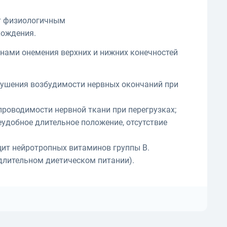
ет физиологичным
хождения.
ами онемения верхних и нижних конечностей
арушения возбудимости нервных окончаний при
роводимости нервной ткани при перегрузках;
еудобное длительное положение, отсутствие
ит нейротропных витаминов группы В.
 длительном диетическом питании).