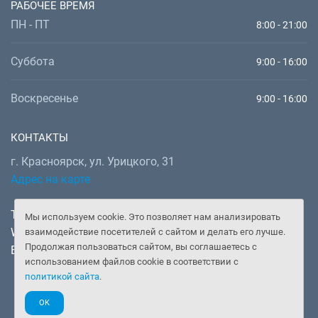
РАБОЧЕЕ ВРЕМЯ
ПН - ПТ
8:00 - 21:00
Суббота
9:00 - 16:00
Воскресенье
9:00 - 16:00
КОНТАКТЫ
г. Красноярск, ул. Урицкого, 31
Адрес на карте
Телефон:
+7 (391) 277-92-52
Мы используем cookie. Это позволяет нам анализировать
WhatsApp, Telegram:
+7 (902) 982-02-14
взаимодействие посетителей с сайтом и делать его лучше.
Продолжая пользоваться сайтом, вы соглашаетесь с
Email:
doctor@gooddoctor.ru
использованием файлов cookie в соответствии с
политикой сайта
.
OK