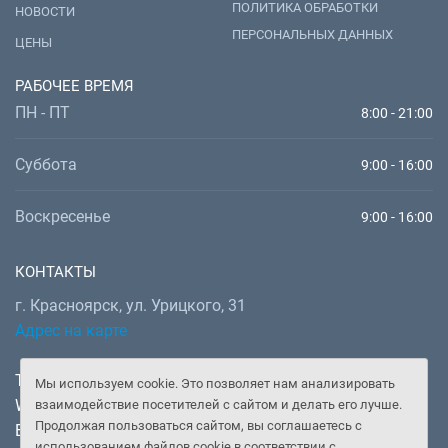
ПОЛИТИКА ОБРАБОТКИ
НОВОСТИ
Гаушкина Полина Сергеевна
ПЕРСОНАЛЬНЫХ ДАННЫХ
ЦЕНЫ
Эндокринология
РАБОЧЕЕ ВРЕМЯ
Глущенко Елена Владимировна
ПН - ПТ
8:00 - 21:00
Неврология
Грицфельд Татьяна Валерьевна
Суббота
9:00 - 16:00
Акушерство и гинекология
Давыдова Ольга Игоревна
Воскресенье
9:00 - 16:00
Детская хирургия, Травматология и ортопедия,
Хирургия
КОНТАКТЫ
Дзидзоев Ростислав Денисович
г. Красноярск, ул. Урицкого, 31
Стоматология хирургическая
Адрес на карте
Дмух Татьяна Сергеевна
Офтальмология
Телефон:
+7 (391) 277-92-52
Мы используем cookie. Это позволяет нам анализировать
WhatsApp, Telegram:
+7 (902) 982-02-14
Добреля Екатерина Александровна
взаимодействие посетителей с сайтом и делать его лучше.
Продолжая пользоваться сайтом, вы соглашаетесь с
Email:
doctor@gooddoctor.ru
Педиатрия
использованием файлов cookie в соответствии с