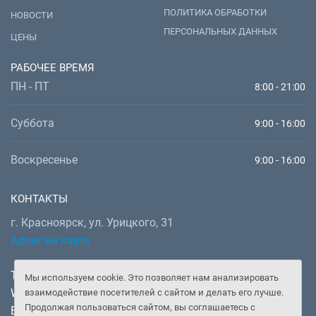
ПОЛИТИКА ОБРАБОТКИ
НОВОСТИ
ПЕРСОНАЛЬНЫХ ДАННЫХ
ЦЕНЫ
РАБОЧЕЕ ВРЕМЯ
ПН - ПТ
8:00 - 21:00
Суббота
9:00 - 16:00
Воскресенье
9:00 - 16:00
КОНТАКТЫ
г. Красноярск, ул. Урицкого, 31
Адрес на карте
Телефон:
+7 (391) 277-92-52
Мы используем cookie. Это позволяет нам анализировать
WhatsApp, Telegram:
+7 (902) 982-02-14
взаимодействие посетителей с сайтом и делать его лучше.
Продолжая пользоваться сайтом, вы соглашаетесь с
Email:
doctor@gooddoctor.ru