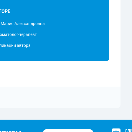
ТОРЕ
 Мария Александровна
томатолог-терапевт
бликации автора
Или