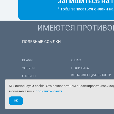
ЗАПИШИТЕСЬ НА 
Чтобы записаться онлайн н
ИМЕЮТСЯ ПРОТИВОП
ПОЛЕЗНЫЕ ССЫЛКИ
ВРАЧИ
О НАС
УСЛУГИ
ПОЛИТИКА
КОНФИДЕНЦИАЛЬНОСТИ
ОТЗЫВЫ
ПОЛИТИКА ОБРАБОТКИ
НОВОСТИ
Мы используем cookie. Это позволяет нам анализировать взаимод
ПЕРСОНАЛЬНЫХ ДАННЫХ
в соответствии с
политикой сайта
.
ЦЕНЫ
OK