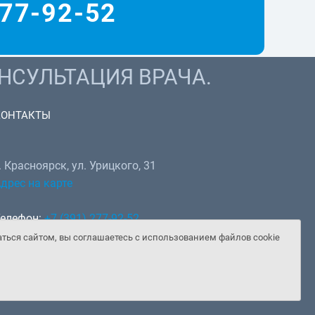
77-92-52
НСУЛЬТАЦИЯ ВРАЧА.
КОНТАКТЫ
. Красноярск, ул. Урицкого, 31
дрес на карте
елефон:
+7 (391) 277-92-52
hatsApp, Telegram:
+7 (902) 982-02-14
аться сайтом, вы соглашаетесь с использованием файлов cookie
mail:
doctor@gooddoctor.ru