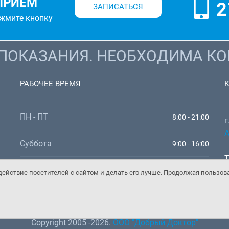
ПРИЕМ
2
ЗАПИСАТЬСЯ
ажмите кнопку
ОКАЗАНИЯ. НЕОБХОДИМА КО
РАБОЧЕЕ ВРЕМЯ
ПН - ПТ
8:00 - 21:00
г
А
Суббота
9:00 - 16:00
Т
Воскресенье
9:00 - 16:00
W
ействие посетителей с сайтом и делать его лучше. Продолжая пользов
E
Copyright 2005 -2026.
ООО "Добрый Доктор"