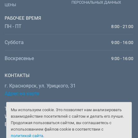
ПЕРСОНАЛЬНЫХ ДАННЫХ
ЦЕНЫ
РАБОЧЕЕ ВРЕМЯ
ПН - ПТ
8:00 - 21:00
Суббота
9:00 - 16:00
Воскресенье
9:00 - 16:00
КОНТАКТЫ
г. Красноярск, ул. Урицкого, 31
Адрес на карте
Телефон:
+7 (391) 277-92-52
Мы используем cookie. Это позволяет нам анализировать
WhatsApp, Telegram:
+7 (902) 982-02-14
взаимодействие посетителей с сайтом и делать его лучше.
Продолжая пользоваться сайтом, вы соглашаетесь с
Email:
doctor@gooddoctor.ru
использованием файлов cookie в соответствии с
политикой сайта
.