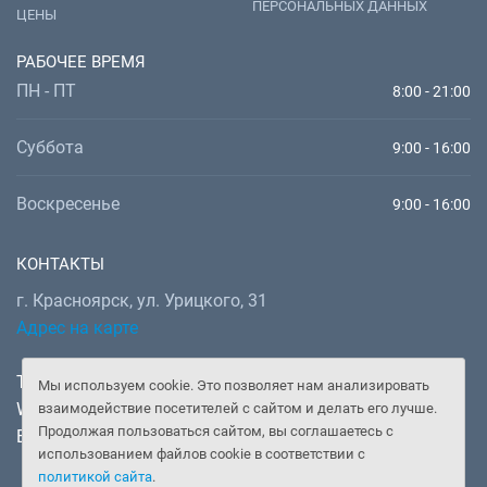
ПЕРСОНАЛЬНЫХ ДАННЫХ
ЦЕНЫ
РАБОЧЕЕ ВРЕМЯ
ПН - ПТ
8:00 - 21:00
Суббота
9:00 - 16:00
Воскресенье
9:00 - 16:00
КОНТАКТЫ
г. Красноярск, ул. Урицкого, 31
Адрес на карте
Телефон:
+7 (391) 277-92-52
Мы используем cookie. Это позволяет нам анализировать
WhatsApp, Telegram:
+7 (902) 982-02-14
взаимодействие посетителей с сайтом и делать его лучше.
Продолжая пользоваться сайтом, вы соглашаетесь с
Email:
doctor@gooddoctor.ru
использованием файлов cookie в соответствии с
политикой сайта
.