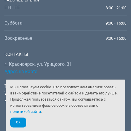
ПН - ПТ
8:00 - 21:00
Суббота
9:00 - 16:00
Воскресенье
9:00 - 16:00
КОНТАКТЫ
г. Красноярск, ул. Урицкого, 31
Адрес на карте
Телефон:
+7 (391) 277-92-52
Мы используем cookie. Это позволяет нам анализировать
WhatsApp, Telegram:
+7 (902) 982-02-14
взаимодействие посетителей с сайтом и делать его лучше.
Продолжая пользоваться сайтом, вы соглашаетесь с
Email:
doctor@gooddoctor.ru
использованием файлов cookie в соответствии с
политикой сайта
.
OK