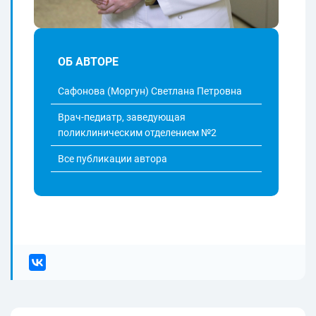
ОБ АВТОРЕ
Сафонова (Моргун) Светлана Петровна
Врач-педиатр, заведующая
поликлиническим отделением №2
Все публикации автора