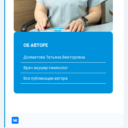
ОБ АВТОРЕ
Долматова Татьяна Викторовна
Врач акушер-гинеколог
Все публикации автора