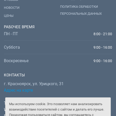
ПОЛИТИКА ОБРАБОТКИ
НОВОСТИ
ПЕРСОНАЛЬНЫХ ДАННЫХ
ЦЕНЫ
РАБОЧЕЕ ВРЕМЯ
ПН - ПТ
8:00 - 21:00
Суббота
9:00 - 16:00
Воскресенье
9:00 - 16:00
КОНТАКТЫ
г. Красноярск, ул. Урицкого, 31
Адрес на карте
Телефон:
+7 (391) 277-92-52
Мы используем cookie. Это позволяет нам анализировать
WhatsApp, Telegram:
+7 (902) 982-02-14
взаимодействие посетителей с сайтом и делать его лучше.
Продолжая пользоваться сайтом, вы соглашаетесь с