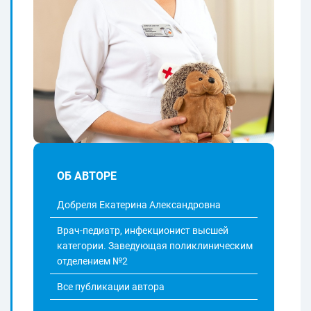
ОБ АВТОРЕ
Добреля Екатерина Александровна
Врач-педиатр, инфекционист высшей
категории. Заведующая поликлиническим
отделением №2
Все публикации автора