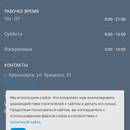
РАБОЧЕЕ ВРЕМЯ
ПН - ПТ
8:00 - 21:00
Суббота
9:00 - 16:00
Воскресенье
9:00 - 16:00
КОНТАКТЫ
г. Красноярск, ул. Урицкого, 31
Адрес на карте
Телефон:
+7 (391) 277-92-52
Мы используем cookie. Это позволяет нам анализировать
WhatsApp, Telegram:
+7 (902) 982-02-14
взаимодействие посетителей с сайтом и делать его лучше.
Продолжая пользоваться сайтом, вы соглашаетесь с
Email:
doctor@gooddoctor.ru
использованием файлов cookie в соответствии с
политикой сайта
.