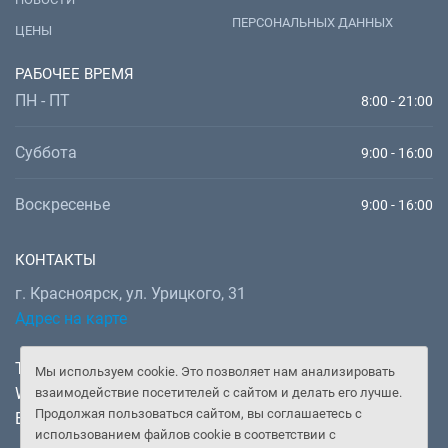
ПЕРСОНАЛЬНЫХ ДАННЫХ
ЦЕНЫ
РАБОЧЕЕ ВРЕМЯ
ПН - ПТ
8:00 - 21:00
Суббота
9:00 - 16:00
Воскресенье
9:00 - 16:00
КОНТАКТЫ
г. Красноярск, ул. Урицкого, 31
Адрес на карте
Телефон:
+7 (391) 277-92-52
Мы используем cookie. Это позволяет нам анализировать
WhatsApp, Telegram:
+7 (902) 982-02-14
взаимодействие посетителей с сайтом и делать его лучше.
Продолжая пользоваться сайтом, вы соглашаетесь с
Email:
doctor@gooddoctor.ru
использованием файлов cookie в соответствии с