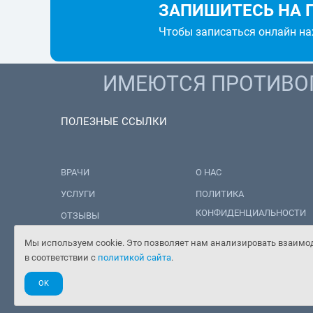
ЗАПИШИТЕСЬ НА 
Чтобы записаться онлайн н
ИМЕЮТСЯ ПРОТИВОП
ПОЛЕЗНЫЕ ССЫЛКИ
ВРАЧИ
О НАС
УСЛУГИ
ПОЛИТИКА
КОНФИДЕНЦИАЛЬНОСТИ
ОТЗЫВЫ
ПОЛИТИКА ОБРАБОТКИ
НОВОСТИ
Мы используем cookie. Это позволяет нам анализировать взаимод
ПЕРСОНАЛЬНЫХ ДАННЫХ
в соответствии с
политикой сайта
.
ЦЕНЫ
OK