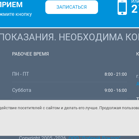
Или
ПРИЕМ
2
ЗАПИСАТЬСЯ
ажмите кнопку
ОКАЗАНИЯ. НЕОБХОДИМА КО
РАБОЧЕЕ ВРЕМЯ
ПН - ПТ
8:00 - 21:00
г
А
Суббота
9:00 - 16:00
Т
Воскресенье
9:00 - 16:00
W
ействие посетителей с сайтом и делать его лучше. Продолжая пользов
E
Copyright 2005 -2026.
ООО "Добрый Доктор"