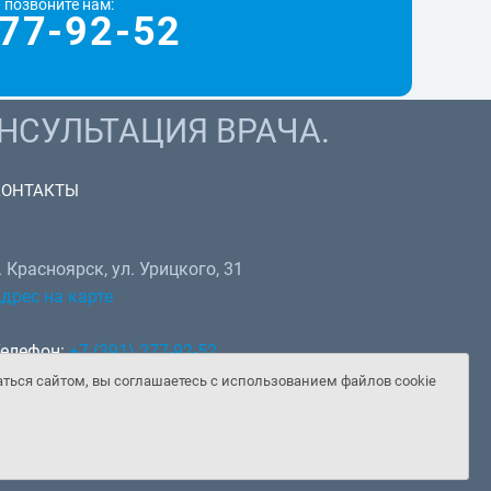
 позвоните нам:
77-92-52
НСУЛЬТАЦИЯ ВРАЧА.
КОНТАКТЫ
. Красноярск, ул. Урицкого, 31
дрес на карте
елефон:
+7 (391) 277-92-52
hatsApp, Telegram:
+7 (902) 982-02-14
аться сайтом, вы соглашаетесь с использованием файлов cookie
mail:
doctor@gooddoctor.ru