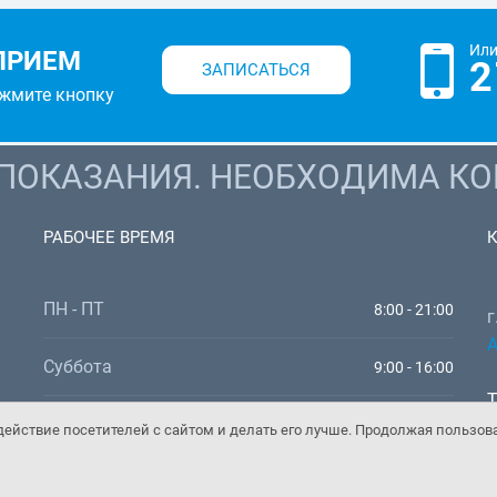
Или
ПРИЕМ
2
ЗАПИСАТЬСЯ
ажмите кнопку
ОКАЗАНИЯ. НЕОБХОДИМА КО
РАБОЧЕЕ ВРЕМЯ
ПН - ПТ
8:00 - 21:00
г
А
Суббота
9:00 - 16:00
Т
Воскресенье
9:00 - 16:00
W
ействие посетителей с сайтом и делать его лучше. Продолжая пользов
E