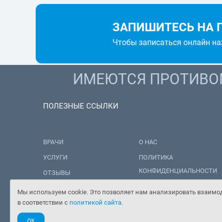
ЗАПИШИТЕСЬ НА 
Чтобы записаться онлайн н
ИМЕЮТСЯ ПРОТИВОП
ПОЛЕЗНЫЕ ССЫЛКИ
ВРАЧИ
О НАС
УСЛУГИ
ПОЛИТИКА
КОНФИДЕНЦИАЛЬНОСТИ
ОТЗЫВЫ
ПОЛИТИКА ОБРАБОТКИ
НОВОСТИ
Мы используем cookie. Это позволяет нам анализировать взаимод
ПЕРСОНАЛЬНЫХ ДАННЫХ
в соответствии с
политикой сайта
.
ЦЕНЫ
OK