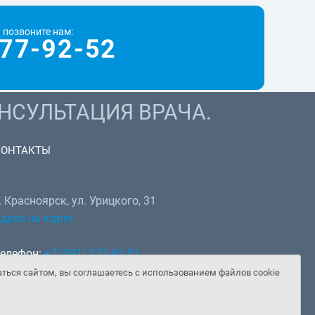
 позвоните нам:
77-92-52
НСУЛЬТАЦИЯ ВРАЧА.
КОНТАКТЫ
. Красноярск, ул. Урицкого, 31
дрес на карте
елефон:
+7 (391) 277-92-52
hatsApp, Telegram:
+7 (902) 982-02-14
аться сайтом, вы соглашаетесь с использованием файлов cookie
mail:
doctor@gooddoctor.ru