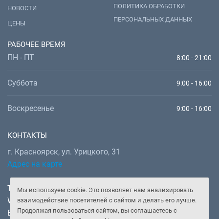
ПОЛИТИКА ОБРАБОТКИ
НОВОСТИ
ПЕРСОНАЛЬНЫХ ДАННЫХ
ЦЕНЫ
РАБОЧЕЕ ВРЕМЯ
ПН - ПТ
8:00 - 21:00
Суббота
9:00 - 16:00
Воскресенье
9:00 - 16:00
КОНТАКТЫ
г. Красноярск, ул. Урицкого, 31
Адрес на карте
Телефон:
+7 (391) 277-92-52
Мы используем cookie. Это позволяет нам анализировать
WhatsApp, Telegram:
+7 (902) 982-02-14
взаимодействие посетителей с сайтом и делать его лучше.
Продолжая пользоваться сайтом, вы соглашаетесь с
Email:
doctor@gooddoctor.ru