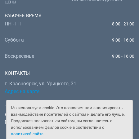
ЦЕНЫ
РАБОЧЕЕ ВРЕМЯ
ПН - ПТ
8:00 - 21:00
Суббота
9:00 - 16:00
Воскресенье
9:00 - 16:00
КОНТАКТЫ
г. Красноярск, ул. Урицкого, 31
Адрес на карте
Телефон:
+7 (391) 277-92-52
Мы используем cookie. Это позволяет нам анализировать
WhatsApp, Telegram:
+7 (902) 982-02-14
взаимодействие посетителей с сайтом и делать его лучше.
Продолжая пользоваться сайтом, вы соглашаетесь с
Email:
doctor@gooddoctor.ru
использованием файлов cookie в соответствии с
политикой сайта
.