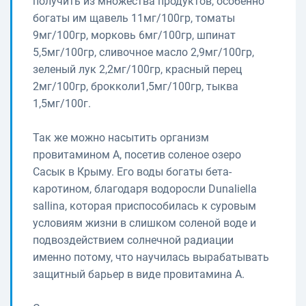
получить из множества продуктов, особенно
богаты им щавель 11мг/100гр, томаты
9мг/100гр, морковь 6мг/100гр, шпинат
5,5мг/100гр, сливочное масло 2,9мг/100гр,
зеленый лук 2,2мг/100гр, красный перец
2мг/100гр, брокколи1,5мг/100гр, тыква
1,5мг/100г.
Так же можно насытить организм
провитамином А, посетив соленое озеро
Сасык в Крыму. Его воды богаты бета-
каротином, благодаря водоросли Dunaliella
sallina, которая приспособилась к суровым
условиям жизни в слишком соленой воде и
подвоздействием солнечной радиации
именно потому, что научилась вырабатывать
защитный барьер в виде провитамина А.