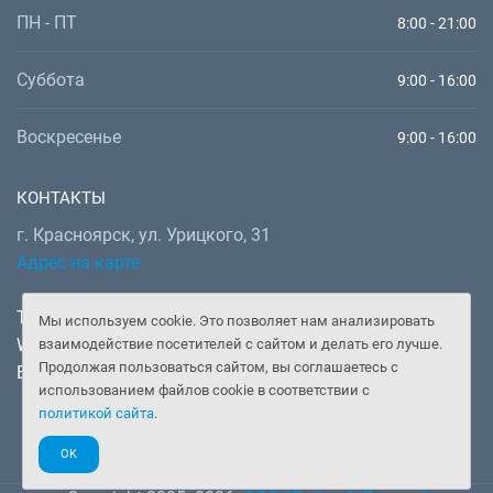
ПН - ПТ
8:00 - 21:00
Суббота
9:00 - 16:00
Воскресенье
9:00 - 16:00
КОНТАКТЫ
г. Красноярск, ул. Урицкого, 31
Адрес на карте
Телефон:
+7 (391) 277-92-52
Мы используем cookie. Это позволяет нам анализировать
WhatsApp, Telegram:
+7 (902) 982-02-14
взаимодействие посетителей с сайтом и делать его лучше.
Продолжая пользоваться сайтом, вы соглашаетесь с
Email:
doctor@gooddoctor.ru
использованием файлов cookie в соответствии с
политикой сайта
.
OK