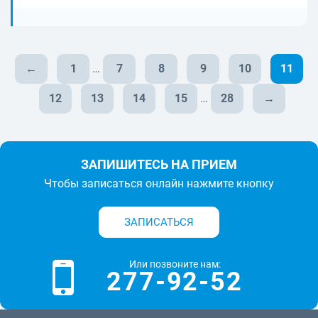
←
1
…
7
8
9
10
11
12
13
14
15
…
28
→
ЗАПИШИТЕСЬ НА ПРИЕМ
Чтобы записаться онлайн нажмите кнопку
ЗАПИСАТЬСЯ
Или позвоните нам:
277-92-52