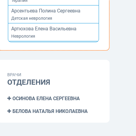
Терапия
Арсентьева Полина Сергеевна
Детская неврология
Артюхова Елена Васильевна
Неврология
Ахмедов Орхан Микаил оглы
Гастроэнтерология
Белова Наталья Николаевна
Психотерапия
ВРАЧИ
ОТДЕЛЕНИЯ
Боброва Ольга Петровна
Аллергология и иммунология
ОСИНОВА ЕЛЕНА СЕРГЕЕВНА
Бойко Сергей Игоревич
Стоматология ортопедическая
БЕЛОВА НАТАЛЬЯ НИКОЛАЕВНА
Бубович Ирина Викторовна
Детская эндокринология