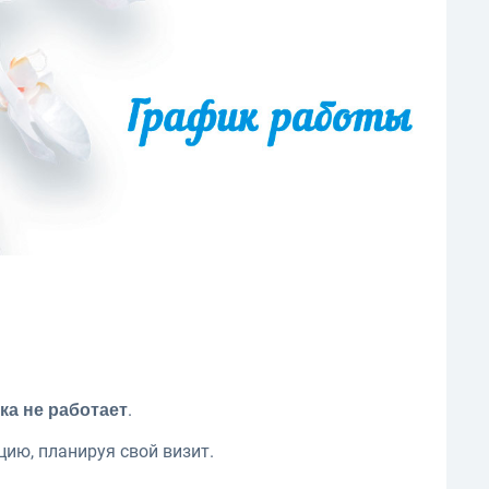
.
ика не работает
ию, планируя свой визит.