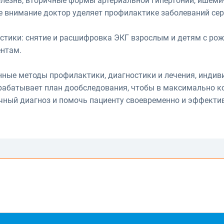
олезнь, вторичные формы артериальной гипертонии, ишеми
ое внимание доктор уделяет профилактике заболеваний сер
тики: снятие и расшифровка ЭКГ взрослым и детям с ро
ентам.
нные методы профилактики, диагностики и лечения, индив
рабатывает план дообследования, чтобы в максимально к
чный диагноз и помочь пациенту своевременно и эффекти