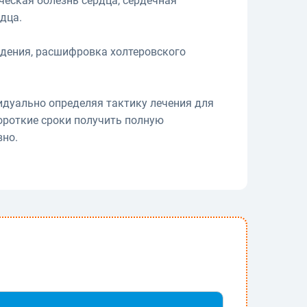
ческая болезнь сердца, сердечная
дца.
ждения, расшифровка холтеровского
идуально определяя тактику лечения для
ороткие сроки получить полную
вно.