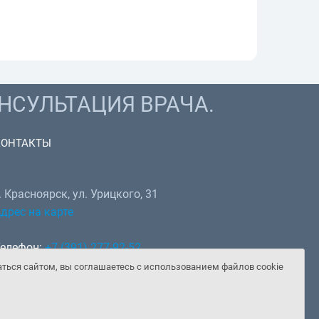
НСУЛЬТАЦИЯ ВРАЧА.
КОНТАКТЫ
. Красноярск, ул. Урицкого, 31
дрес на карте
елефон:
+7 (391) 277-92-52
hatsApp, Telegram:
+7 (902) 982-02-14
аться сайтом, вы соглашаетесь с использованием файлов cookie
mail:
doctor@gooddoctor.ru