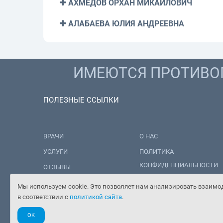
АХМЕДОВ ОРХАН МИКАИЛОВИЧ
АЛАБАЕВА ЮЛИЯ АНДРЕЕВНА
ИМЕЮТСЯ ПРОТИВОП
ПОЛЕЗНЫЕ ССЫЛКИ
ВРАЧИ
О НАС
УСЛУГИ
ПОЛИТИКА
КОНФИДЕНЦИАЛЬНОСТИ
ОТЗЫВЫ
ПОЛИТИКА ОБРАБОТКИ
НОВОСТИ
Мы используем cookie. Это позволяет нам анализировать взаимод
ПЕРСОНАЛЬНЫХ ДАННЫХ
в соответствии с
политикой сайта
.
ЦЕНЫ
OK